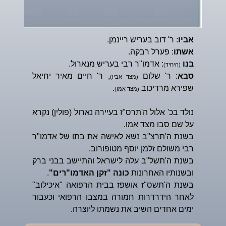
אביו
: ר' דוב בעריש ריינמן.
אשתו
: פערל רבקה.
בנו
: אדמו"ר רבי בעריש מנארול.
(היחיד)
סבא
: ר' שלום
, ר' חיים מאיר יחיאל
(מצד אביו)
שפירא מרדיכוב
.
(מצד אמו)
נולד בכ' אלול ה'תרס"ז בעיירה נארול (פולין) נקרא
על שם סבו מצד אמו.
בשנת ה'תרצ"ב נשא לאישה את בתו של אדמו"ר
רבי משולם זלמן יוסף מטופורוב.
בשנת ה'תשל"ב עלה לישראל והתיישב בבני ברק
ובשנותיו האחרונות
כונה "זקן האדמו"רים"
.
בשנת ה'תשס"ז אושפז בבית הרפואה "איכילוב"
לאחר הידרדרות חמורה במצבו הרפואי וכעבור
ימים אחדים השיב את נשמתו ליוצרה.