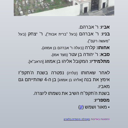
אביו
: ר' אברהם.
בניו
: ר' אברהם
, ר' יצחק
(בעל "ברית אבות")
(בעל
.
"מעשה רקם")
אחותו
: קלרה
.
(בעלה ר' אברהם בן אמוזג)
סבא
: ר' יהודה בן עטר
.
(מצד אמו)
מתלמידיו
: המקובל אליהו בן אמוזג
.
[הראב"א]
לאחר שאחותו
נפטרה בשנת ה'תקפ"ז
(קלרה)
אימץ את בנה
בן ה-4 שהתייתם גם
[אליהו בן אמוזג]
מאביו.
בשנת ה'תקפ"ח השיב את נשמתו ליוצרה.
מספריו
:
• מאור ושמש (
ק
)
התמונות באדיבות
הקהילה היהודית בליוורנו