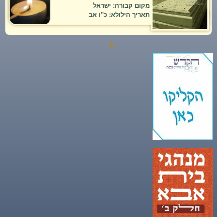
מקום קבורה: ישראל
תאריך הילולא: כ''ו אב
1