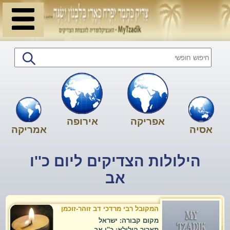
אפריקה
אירופה
אסיה
אמריקה
הילולות הצדיקים ליום כ''ו
אב
המקובל רבי מרדכי דב זוהר-זוכמן
מקום קבורה: ישראל
תאריך הילולא: כ''ו אב