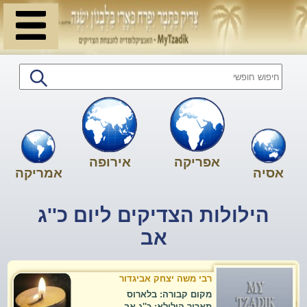
אפריקה
אירופה
אסיה
אמריקה
הילולות הצדיקים ליום כ''ג
אב
רבי משה יצחק אביגדור
מקום קבורה: בלארוס
תאריך הילולא: כ''ג אב