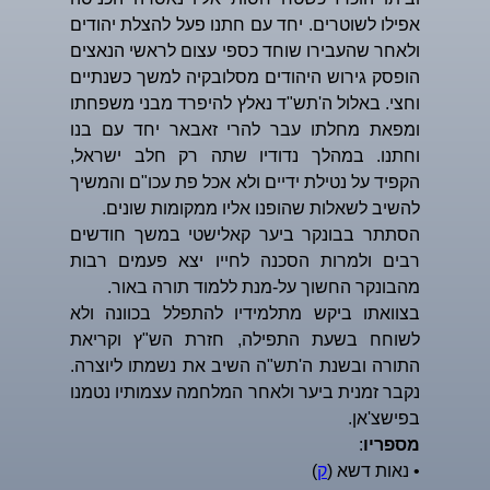
אפילו לשוטרים. יחד עם חתנו פעל להצלת יהודים
ולאחר שהעבירו שוחד כספי עצום לראשי הנאצים
הופסק גירוש היהודים מסלובקיה למשך כשנתיים
וחצי. באלול ה'תש"ד נאלץ להיפרד מבני משפחתו
ומפאת מחלתו עבר להרי זאבאר יחד עם בנו
וחתנו. במהלך נדודיו שתה רק חלב ישראל,
הקפיד על נטילת ידיים ולא אכל פת עכו"ם והמשיך
להשיב לשאלות שהופנו אליו ממקומות שונים.
הסתתר בבונקר ביער קאלישטי במשך חודשים
רבים ולמרות הסכנה לחייו יצא פעמים רבות
מהבונקר החשוך על-מנת ללמוד תורה באור.
בצוואתו ביקש מתלמידיו להתפלל בכוונה ולא
לשוחח בשעת התפילה, חזרת הש"ץ וקריאת
התורה ובשנת ה'תש"ה השיב את נשמתו ליוצרה.
נקבר זמנית ביער ולאחר המלחמה עצמותיו נטמנו
בפישצ'אן.
מספריו
:
• נאות דשא (
ק
)