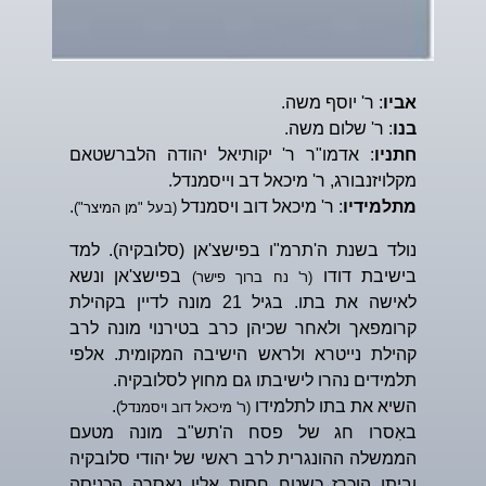
אביו
: ר' יוסף משה.
בנו
: ר' שלום משה.
חתניו
: אדמו"ר ר' יקותיאל יהודה הלברשטאם
מקלויזנבורג, ר' מיכאל דב וייסמנדל.
מתלמידיו
: ר' מיכאל דוב ויסמנדל
.
(בעל "מן המיצר")
נולד בשנת ה'תרמ"ו בפישצ'אן (סלובקיה). למד
בישיבת דודו
בפישצ'אן ונשא
(ר' נח ברוך פישר)
לאישה את בתו. בגיל 21 מונה לדיין בקהילת
קרומפאך ולאחר שכיהן כרב בטירנוי מונה לרב
קהילת נייטרא ולראש הישיבה המקומית. אלפי
תלמידים נהרו לישיבתו גם מחוץ לסלובקיה.
השיא את בתו לתלמידו
.
(ר' מיכאל דוב ויסמנדל)
באִסרו חג של פסח ה'תש"ב מונה מטעם
הממשלה ההונגרית לרב ראשי של יהודי סלובקיה
וביתו הוכרז כשטח חסות אליו נאסרה הכניסה