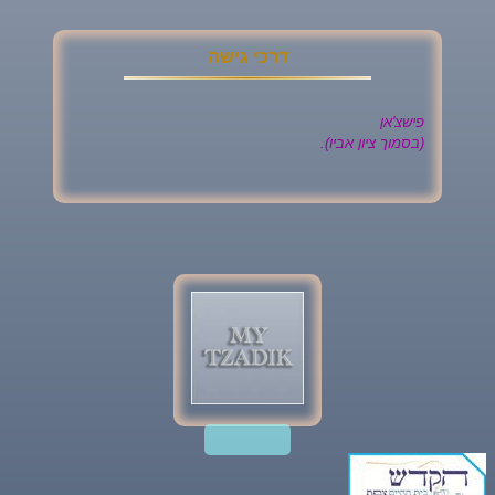
דרכי גישה
פישצ'אן
(בסמוך ציון אביו).