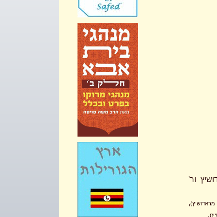
שיץ ור'
,
מראדושיץ)
.
ץ)