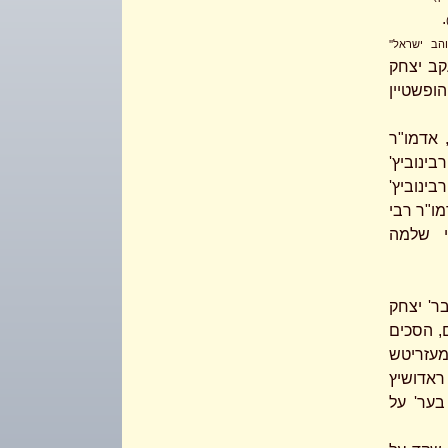
.
והב ישראל''
עקב יצחק
ופשטיין
, אדמו"ר
בינוביץ'
בינוביץ'
מו"ר רבי
י שלמה
ר' יצחק
ם, הסכים
זריטש
ראדושיץ
בער' על