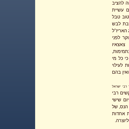
ה להציב
ם עשיית
טוב טבל
שבת לבש
12 חלות כמנהג האריז"ל
קר לפני
צאצאיו
תמימות,
י כל מי
 לעילוי
אין בהם
 רבי ישראל
שים רבי
ום שישי
הנס, של
ת אחדות
יוצרה.