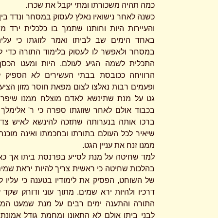
כמה תהיה משכורתו ומתי יקבל את שכרו.
כשנה לאחר נישואיו נאלץ לעסוק במסחר ונדד בין
והעיירות היות וחותנו שתמך בו כלכלית ירד מנ
באחד הימים שב לביתו ואמר לזוגתו כי עלי
במסחר ולאפשר לו לעסוק בלימוד התורה כדי 
התכלית לשמה הגיע לעולם. היות ומעט הכסף
הרוויחה ככובסת בבתי העשירים לא הספיק ל
ופעמים רבות נאלצו לצום מפאת חוסר מזון הציע
גט על מנת שתינשא לאדם מוצלח ממנו שיפרנ
בכבוד אולם לאחר שזוגתו ספרה כי ר' אלימלך ו
ברכו אותה בנערותה שתזכה להינשא לאיש צדי
שיאיר לכל העולם בתורתו ובחכמתו ואינה מוכנה
ממנו זנח את עניין הגט.
למד שחיטה על מנת לסייע בפרנסת ביתו אך כ
בהלכות שחיטה כי ראשית צריך להיות יראת שמים 
של השוחט, הפסיק את לימודיו בטענה כי עליו ל'
דרכיו ולהיות ירא שמים. מתוך עוני ודוחק שקד ע
התורה והתענה ימים רבים על מנת שמעט המזו
לבני ביתו אולם לא התאונן ומחמת גודל אמונתו 