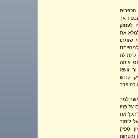
 הכפרים
כסיו אך
ה לעסוק
למלא את
 שזוגתו
מחייתם
 לתת לה
ס אותה
ר' זושא
ק וקדוש
 להיפרד
אשר למד
על פניו
תקן' את
ל לימוד
ן יספיק
ובטחונו