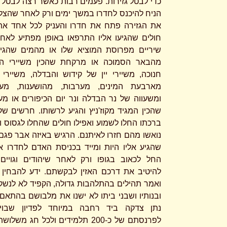
כדי לבטל גזירות. פעמים רבות כאשר רצה לבטל ג
הניח להיכנס לחדרו במשך ימים ורק לאחר שהצל
את הגזירה פתח את חדרו והעניק לכל אחד את
חולים שהגיעו אליו התרפאו באופן מפתיע לאח
שיריים מפרוסת המוציא שלו או מהמים שהגיע
מהבאר הסמוכה או מרקחת שהכין משיירי ה
חנוכה, משיירי יין של קידוש והבדלה, משיירי א
מארבעת המינים, מערבות, מהושענות, מע
ומשעווה של נר הבדלה ונר יום הכיפורים או מ
שהכין המגיד מקוז'ניץ והגיע לרשותו. חרשים שק
ברכתו החלו לשמוע ואפילו חולים שהחלו לגסוס ו
נואשו מהם חזרו לאיתנם. הרגיש באיזה אבר פגם
שהגיע אליו היות ומייד בכניסת האדם לחדרו א
החל לכאוב בגופו ורק לאחר שיהודים וגויים
להיטיב את דרכם האזין לבקשתם. ידע להבחין ב
ואמר תהילים בהתלהבות גדולה, הקפיד לא לנשק 
ובנותיו ושבני ביתו לא ישנו את מלבושם בהתאם 
נתן צדקה ביד רחבה במיוחד לפדיון שבויי
לפרנסתם של כ-200 תלמידים ולכל חג מש