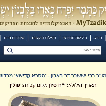
מידע
הילולות החודש
תפילות ובקשות
שידורים חיים
ו"ר רבי יששכר דב בארון - 'הסבא קדישא' מרדוש
תאריך הילולא:
י''ח
סיון
מקום קבורה:
פולין