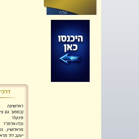
דרכי 
ראדושיצה
(בסמוך גם ציו
פינקלר מ
נכדו-אדמו"
מראדושיץ, נכ
יעקב דוד מראד