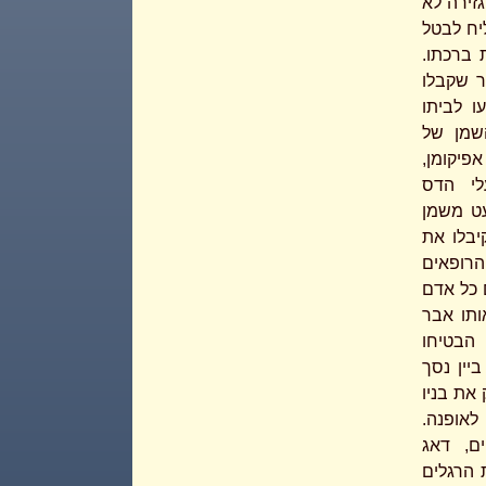
זירה לא
יח לבטל
 ברכתו.
ר שקבלו
ו לביתו
שמן של
פיקומן,
לי הדס
עט משמן
יבלו את
הרופאים
 כל אדם
ותו אבר
 הבטיחו
יין נסך
את בניו
לאופנה.
ם, דאג
לושת הרגלים