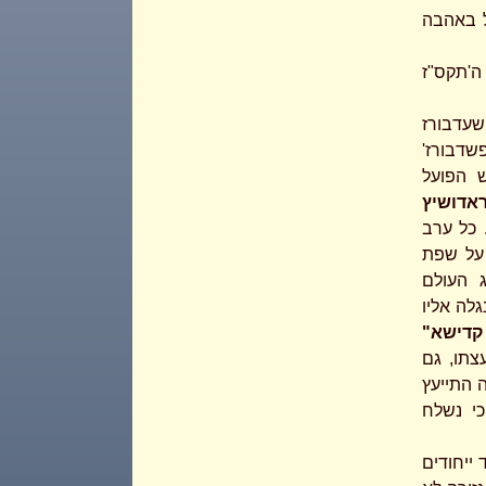
 באהבה
ה'תקס"ז
שעדבורז
דבורז'
ש הפועל
אדושיץ
 כל ערב
על שפת
 העולם
לה אליו
 קדישא"
צתו, גם
ה התייעץ
כי נשלח
 ייחודים