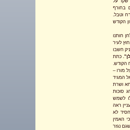
ה שקד על
ה וגם בחורף
ח וטבל.
ון הקודש
ן חותנו
וץ לעיר
יק חשבו
ן"
. כתת
ים בעלי רוח הקודש.
ל מורו –
ל המגיד
חא ושרת
 סוכות
ו לשמש
ניין ראה
סיד לא
 האמין
גם נגזר