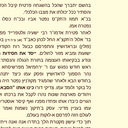
בהשם יתברך שהכל בהשגחה פרטית קיבל הכל
והסתיר ככל יכולתו את מצבו הכלכלי.
בכ"א תמוז ה'תק"ס נפטר אביו ובכ"ח כסלו 
נפטרה אמו.
לאחר פטירת אדמו"ר רבי ישעיה וולטפרייד מפ
בד' אלול ה'תקצ"א החל לכהן כאב"ד
בפש
[
א
ב
ב
ית
ד
ין]
(פולין) ובראדושיץ והתפרסם כבעל רוח הקוד
ישועות ומביא מזור לחולים.
ייסד את חסידות ר
ונודע בבקיאותו העצומה בתורת הנגלה והנסתר.
ראש חודש נפגש עם ר' ירחמיאל מפרשיסחא 
נהר הסמוך לראדושיץ ופסק עמו כיצד יתנהג
בחודש הבא ולאחר שהמגיד מקוז'ניץ נפטר היה נג
כל בוקר ולומד עמו. צדיקי דורו
כינו אותו "הסבא
ויהודים מארצות שונות נהרו לקבל את ברכתו וע
הגויים כיבדו אותו ופחדו מפניו ואף קיסר אוסטרי
עמו בעניין מדיני. עסק ב'תיקון' נשמות ואמר 
לעולם הזה לפרסם א-לוקות בעולם.
תוך כדי עישון מקטרת הלך בחדרו אנה ואנה וייחד