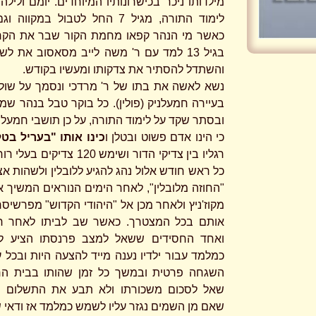
מילדותו ניכר בכישרונותיו המיוחדים. יומם וליל
לימוד התורה, מגיל 7 החל לטבול במקוו
כאשר מי הנהר קפאו מחמת הקור שבר את הקר
בגיל 13 למד עם ר' משה לייב מסאסוב את לש
והשתדל להסתיר את צדקותו ומעשיו בקודש.
נשא לאשה את בתו של ר' מרדכי ונסמך על שולח
בעיירה חמעלניק (פולין). כל בוקר טבל בנהר שמח
ובסתר שקד על לימוד התורה, על כן תושבי חמעלנ
כי הינו אדם פשוט ובטלן ו
כינו אותו "בעריל בטל
רגליו בין צדיקי הדור ושימש 120 צדיק
כל ראש חודש אלול נהג להגיע ללובלין ולשהות אצ
"החוזה מלובלין", לאחר הימים הנוראים המשיך א
מקוז'ניץ ולאחר מכן אל "היהודי הקדוש" מפרשיס
אותם בכל המצטרך. כאשר שב לביתו לאחר חג
ואחד החסידים ששאל למצב פרנסתו הציע ל
כמלמד עבור ילדיו נענה מייד להצעה היות ובכל ע
השגחה פרטית ובמשך כל זמן שהותו בבית הח
שאל לסכום משכורתו ולא תבע את התשלום כי
שאם מן השמים נגזר עליו לשמש כמלמד אז ודאי ש