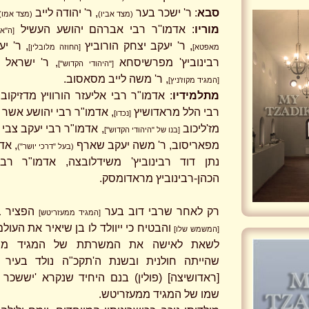
סבא
: ר' ישכר בער
, ר' יהודה לייב
(מצד אביו)
(מצד אמו)
מוריו
: אדמו''ר רבי אברהם יהושע העשיל
[ה''א
, ר' יעקב יצחק הורוביץ
, ר' י
מאפטא]
[החוזה מלובלין]
רבינוביץ' מפרשיסחא
, ר' ישראל ה
["היהודי הקדוש"]
, ר' משה לייב מסאסוב.
[המגיד מקוז'ניץ]
מתלמידיו
: אדמו"ר רבי אליעזר הורוויץ מדזיקוב
רבי הלל מראדושיץ
, אדמו"ר רבי יהושע אשר ר
[נכדו]
מז'ליכוב
, אדמו"ר רבי יעקב צבי ר
[בנו של "היהודי הקדוש"]
מפאריסוב, ר' משה יעקב שארף
, אד
(בעל "דרכי יושר")
נתן דוד רבינוביץ' משידלובצה, אדמו"ר רב
הכהן-רבינוביץ מראדומסק.
רק לאחר שרבי דוב בער
הפציר ב
[המגיד ממעזריטש]
והבטיח כי ייוולד לו בן שיאיר את העול
[המשמש שלו]
לשאת לאישה את המשרתת של המגיד ממע
שהייתה חולנית ובשנת ה'תקכ"ה נולד בעיר 
[ראדושיצה] (פולין) בנם היחיד שנקרא 'יששכר 
שמו של המגיד ממעזריטש.