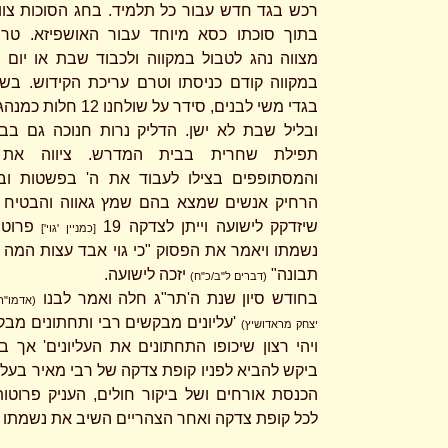
רכש בגד חדש עבור כל תלמיד. בחג הסוכות צוו
בתוך סוכתו כסא מיוחד עבור האושפיזא. טר
מצווה נהג לטבול במקווה ולכבוד שבת או יום 
במקווה קודם כניסתו וטרם עריכת הקידוש. ב
בגדי משי לבנים, סידר על שולחנו 
ובליל שבת לא ישן. הדליק נרות חנוכה גם בבו
תפילת שחרית בבית המדרש. ציווה את 
והמסתופפים בצילו לעבוד את ה' בפשטות וב
הרחיק אנשים שמצא בהם שמץ גאווה והבטיח כ
שיזדקק לישועה וייתן לצדקה 19
פרוטות
[כמניין 'גוי']
נשמתו ויאמר את הפסוק "כי גוי אבד עצות המה ו
תבונה"
יזכה לישועה.
(דברים ל"ב/כ"ח)
בחודש סיון שנת ה'תר"ג חלה ואמר לבנו
(אדמו"ר
'עליונים מבקשים רבי ותחתונים מבק
יצחק מראדושיץ)
ויהי רצון שיכופו התחתונים את העליונים' אך בי
ביקש להביא לפניו קופת צדקה של רבי מאיר בעל 
הכנסת אורחים ושל ביקור חולים, העניק פרוטו
לכל קופת צדקה ואחר הצהריים השיב את נשמתו ל