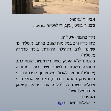
אביו
: ר' עמנואל.
סבו
: ר' בוניט [יעקב] די לאטיש
.
(מצד אביו)
נולד ברומא (איטליה).
כיהן כדיין ורב במקומות שונים ברחבי איטליה עד
שמונה לרב הקהילה היהודית בעיר פרארה
(איטליה).
בשנת ה'ש"א העניק בשתי הזדמנויות שונות כתב
הסמכה כשוחטות לשתי נשים בעיר מנטובה
(איטליה) והתיר לאכול משחיטתן. לפרנסת בני
ביתו עסק בהגהה ובדפוס, נמנה על גדולי רבני
איטליה ובשנת ה'שכ"ז לימד את בניו של דון יצחק
אברבנאל [השני].
מספריו
:
• שאלות ותשובות (
ק
)