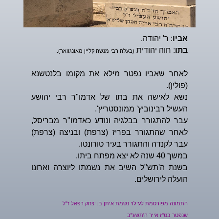
אביו
: ר' יהודה.
בתו
: חוה יהודית
.
(בעלה רבי מנשה קליין מאונגוואר)
לאחר שאביו נפטר מילא את מקומו בלנטשנא
(פולין).
נשא לאישה את בתו של אדמו"ר רבי יהושע
העשיל רבינוביץ' ממונסטריץ'.
עבר להתגורר בבלגיה ונודע כאדמו"ר מבריסל,
לאחר שהתגורר בפריז (צרפת) ובניצה (צרפת)
עבר לקנדה והתגורר בעיר טורונטו.
במשך 40 שנה לא יצא מפתח ביתו.
בשנת ה'תש"ל השיב את נשמתו ליוצרה וארונו
הועלה לירושלים.
התמונה מפורסמת לעילוי נשמת איתן בן יצחק רפאל ז"ל
שנפטר בט"ז אייר ה'תשע"ב