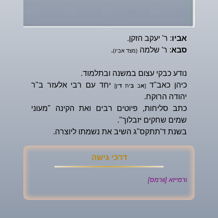
אביו
: ר' יעקב הזקן.
סבא
: ר' שלמה
.
(מצד אביו)
נודע כבקי עצום במשנה ובתלמוד.
כיהן כאב"ד
יחד עם רבי אלעזר ב"ר
[
א
ב
ב
ית
ד
ין]
יהודה הרוקח.
כתב סליחות, פיוטים רבים ואת הקינה "מעוני
שמים שחקים יזבלוך".
בשנת ד'תתקס"ג השיב את נשמתו ליוצרה.
דרכי גישה
ורמייזא [וורמס]