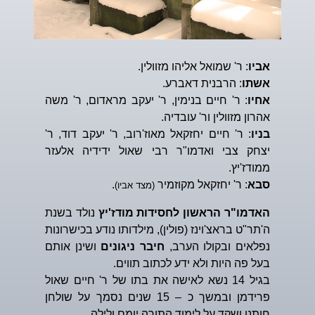
אביו
: ר' שמואל אליהו מזוולין.
אשתו
: הרבנית דאברע.
אחיו
: ר' חיים בנימין, ר' יעקב מראדום, ר' משה
אהרון מזוולין ור' עובדיה.
בניו
: ר' חיים יחזקאל מאוז'רוב, ר' יעקב דוד, ר'
יצחק צבי ואדמו"ר רבי שאול ידידיה אלעזר
ממודז'יץ.
סבא
: ר' יחזקאל מקוזמיר
.
(מצד אביו)
האדמו"ר הראשון לחסידות מודז'יץ
נולד בשנת
ה'תר"ט בראצ'וינז (פולין), מילדותו נודע בכישרונות
נפלאים ובקולו הערב,
חיבר ניגונים
ושינן אותם
בעל פה היות ולא ידע לכתוב תווים.
בגיל 14 נשא לאישה את בתו של ר' חיים שאול
פרידמן ובמשך כ – 15 שנים נסמך על שולחן
חותנו ושקד על לימוד התורה יומם ולילה.