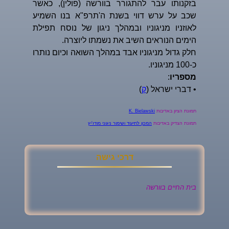
בזקנותו עבר להתגורר בוורשה (פולין), כאשר
שכב על ערש דווי בשנת ה'תרפ"א בנו השמיע
לאוזניו מניגוניו ובמהלך ניגון של נוסח תפילת
הימים הנוראים השיב את נשמתו ליוצרה.
חלק גדול מניגוניו אבד במהלך השואה וכיום נותרו
כ-100 מניגוניו.
מספריו
:
• דברי ישראל (
ק
)
תמונת הציון באדיבות
K. Bielawski
תמונת הצדיק באדיבות
המכון לתיעוד ושימור ניגוני מודז'יץ
דרכי גישה
בית החיים בוורשה