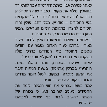
לאחר פטירת אביו בשנת ה'תרמ"ח עבר להתגורר
בזוואלין ומילא את מקומו. כעבור שנה החל לכהן
כרב ואב"ד בעיר איבנגרוד [כיום דמבלין] שנקראה
בפי החסידים – מודז'יץ. מכל רחבי פולין נהרו
חסידים לחצרו ובתקופת הימים הנוראים שימש
כחזן בבית מדרשו במהלך כל התפילות.
במלחמת העולם הראשונה נאלץ לנדוד מעיר
מגוריו, בדרכו לעיר ראדום נפגש עם יהודים
נוספים מחוסרי בית הנודדים בדרכי פולין
ובעקבות זאת חיבר את ה"ניגון למחוסרי בית".
לאחר שחלה בסוכרת, נותח ברגלו בשנת
ה'תרע"ג בברלין (גרמניה). בשעת הניתוח חיבר
את הניגון "אזכרה" במקום ליטול חומר מרדים
ומרוב דביקותו לא חש בייסוריו.
למד באופן עצמאי את תווי הנגינה, לימד את
החסידים ניגונים שחיבר וטען כי בכוחה של
הנגינה להשיב ליבות בני ישראל לאביהם
שבשמים.