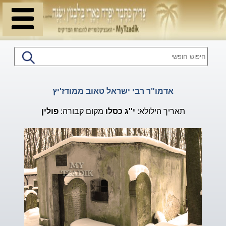
אדמו"ר רבי ישראל טאוב ממודז'יץ
תאריך הילולא:
י''ג
כסלו
מקום קבורה:
פולין