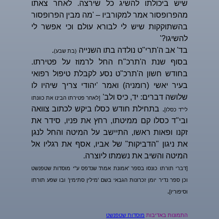
שיש ביכולתו להשיג כל שירצה. לאחר צאתו
מהפרופסור אמר למקורביו – 'מה מבין הפרופסור
בהשתוקקות שיש לי לבורא עולם וכי אפשר לי
להשיגו?'
בד' אב ה'תרי"ט נולדה בתו השנייה
.
(בת שבע)
בסוף שנת ה'תרכ"ח החל לרמוז על פטירתו.
בחודש חשון ה'תרכ"ט נסע לקבלת טיפול רפואי
בעיר יאשי (רומניה) ואמר 'יהודי צריך שיהיו לו
שלושה דברים: יד, כיס ולב'
[לאחר פטירתו הבינו את כוונתו
. בתחילת חודש כסלו ביקש לכתוב צוואה
לי"ד כסלו]
ובי"ד כסלו קם ממיטתו, רחץ את פניו, סידר את
זקנו ופאות ראשו, התיישב על המיטה והחל לנגן
את ניגון "הדביקות" של אביו, אסף את רגליו אל
המיטה והשיב את נשמתו ליוצרה.
[דברי תורתו כונסו בספר 'אמונת אמת' שנדפס ע"י מוסדות שטפנשט
וכן ספר נדיר יומן זכרונות הגבאי בשם 'מילין סתימין' ובו שפע תורתו
.
וסיפוריו]
התמונות באדיבות
מוסדות שטפנשט