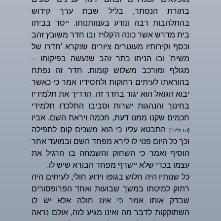
בתורת הנסתר, בליל שבת ערך קידוש
בהתלהבות רבה ונודע בענוותנותו. ייסד בביתו
בית מדרש אשר כונה ה'קלויז' ובו חדר משובץ זהב
וכסף וקירותיו מעוטרים ציורים שנקרא 'חדרו של
משיח' ובו הניחו כתר זהב שנעשה בפיקוחו –
מגולף ומורכב משלוש קומות. חדר זה נפתח
בהוראתו לעיתים רחוקות ולחסידיו אמר כי כאשר
יבוא הגואל הוא יגור בחדר זה. הדריך את תלמידיו
בחינוך והנהגות ישרות וסביבו התלכדו תלמידי
חכמים שקנו ממנו דעת, חכמה ויראת השם. אביו
התבטא עליו כי הוא משכים קום לתפילה
[הרוז'ינר]
וכך כל היום פנוי לו לירא מפחד השם ובמועד אחר
הוסיף ואמר כי השחוק והשמחה בו הרגיל את
עצמו בכדי שלא יישרף מפחד הבורא שיש לו.
כל שנותיו היה חלוש בגופו וידוע חולי, לעיתים היה
רתוק למיטתו במשך שבועות ואחד הפרופסורים
שבדק אותו אמר כי אינו חולה אלא יש לו
השתוקקות לדבר מה ואינו מגיע לזה, אולם נראה