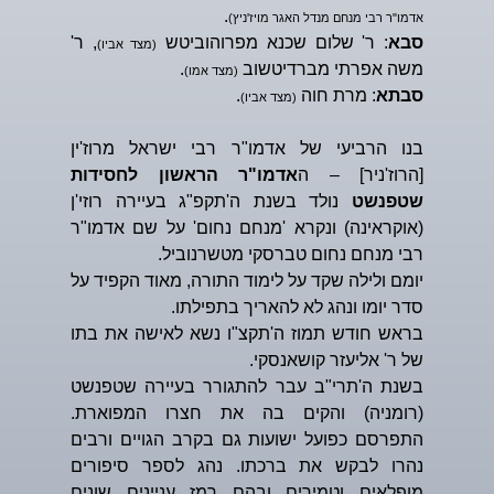
.
אדמו"ר רבי מנחם מנדל האגר מויז'ניץ)
סבא
: ר' שלום שכנא מפרוהוביטש
, ר'
(מצד אביו)
משה אפרתי מברדיטשוב
.
(מצד אמו)
סבתא
: מרת חוה
.
(מצד אביו)
בנו הרביעי של אדמו"ר רבי ישראל מרוז'ין
[הרוז'ניר] – ה
אדמו"ר הראשון לחסידות
שטפנשט
נולד בשנת ה'תקפ"ג בעיירה רוזי'ן
(אוקראינה) ונקרא 'מנחם נחום' על שם אדמו"ר
רבי מנחם נחום טברסקי מטשרנוביל.
יומם ולילה שקד על לימוד התורה, מאוד הקפיד על
סדר יומו ונהג לא להאריך בתפילתו.
בראש חודש תמוז ה'תקצ"ו נשא לאישה את בתו
של ר' אליעזר קושאנסקי.
בשנת ה'תרי"ב עבר להתגורר בעיירה שטפנשט
(רומניה) והקים בה את חצרו המפוארת.
התפרסם כפועל ישועות גם בקרב הגויים ורבים
נהרו לבקש את ברכתו. נהג לספר סיפורים
מופלאים וטמירים ובהם רמז עניינים שונים