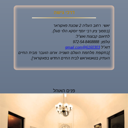
דרכי גישה
יאשי: רחוב העליה 2 שכונת פאקוראר
(בסמוך ציון רבי יוסף יוסקא הלוי סגל).
לתיאום קבוצות ואש"ל:
טלפון: 972-54-8468888
דוא"ל
6160303@gmail.com
[בתקופת מלחמת העולם השנייה ארונו הועבר מבית החיים
העתיק בטאטאראש לבית החיים החדש בפאקוראר].
פנים האוהל