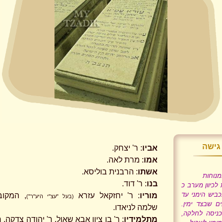
גישה
אביו
: ר' יצחק.
אמו
: מרת לאה.
אשתו
: הרבנית בוליסא.
מנוחות
בנו
: ר' דוד.
 לכיוון מערב כ
 בכביש הימני עד
מוריו
: ר' יחזקאל עזרא
, המקוב
(בעל "עצ"י היע"ר")
ם שבצד ימין.
שלמה לניאדו.
כניסה לחלקה,
מתלמידיו
: ר' בן ציון אבא שאול, ר' יהודה צדקה, ר