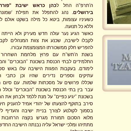
ה'תרפ"ה החל ל
כהן כראש ישיבת "פורת
בירושלים
. נהג להתפלל את תפילת 'שמונה
כשעיניו עצומות, ביטא כל מילה בשקט אולם 
וללא כל תנועה.
כאשר הגיע נער עולה חדש מעירק ולא הייתה
לקבלו לישיבה, שכנע את צוות המנהלים לקבל
להפריש חלק ממשכורתו המצומצמת עבורו.
בשנת ה'תש"ח עם פרוץ מלחמת השחרור 
התלמידים לבתי הכנסת בשכונת "הבוכרים" והמ
לימודם. בעקבות הפגזת הישיבה עלו באש ספ
עתיקים וספרים נדירים שהיו וכן כתבי ה
שכללו פרושים על מסכתות שלמות. עם סיום 
עבר בין בתי הכנסת בשכונת "הבוכרים" וכולל 
בשכונת "יגיע כפיים" על מנת ללמד ולבחון את הת
סירב בתוקף להצעתו של יהודי אמיד להעניק חי
בסמוך לקולנוע לצורך בניית ישיבה והעדיף 
מלוא הסכום תמורת מגרש בקצה הרחובות י
מתתיהו ומלכי ישראל עליה נבנתה הישיבה החדש