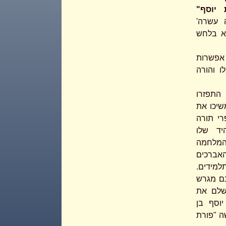
 יוסף"
 עשרה'
לא בלחש
 אפשרות
ו והורה
התפזרו
שיכו את
רי תורה
יד שלו
המלחמה
האברכים
למידים.
נם מגרש
לשלם את
וסף בן
ה "פורת