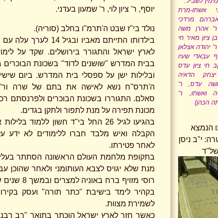
ימין לשביל.
יוסף, ר' ציון לוי, ר' שמעון בעדני.
י אשתו-מרת
אברהם מרדכי
נולד בי"ז שבט ה'תרמ"ו בחלב (סוריה).
 ר' אהרן משה
בן ציון מאיר חי
בילדותו התייתם מאביו ובגיל 14 ל
ר' יהודה אצלאן
לארץ ישראל והתגורר בירושלים. שקד על לימו
סף עבאדי שעיו
בבית המדרש "שושנים לדוד" בשכונת הבוכרים ב
ב חי ציון עדס
יצחק הדאיה
ובלילות ישן על ספסלי בית המדרש. ביום שישי י
שה עדס, ר'
ה'תרס"ח נשא לאישה את בתם של שרה ור'
ה ואשתו, ר'
סאלם. התגוררו בשכונת הבוכרים ולפרנסתם רכש
ה הכהן)
מכונת תפירה על מנת לתפור ולתקן בגדים.
בהגיעו לגיל 26 החל בי"ד חשון ללמוד בליל
תו הנמצא
הקבלה ואיש מלבד חברו ללימודים לא ידע ע
ה: י"ב ניסן
לאחר פטירתו.
ל"ד
בתקופת מלחמת העולם הראשונה הסתתר בעליי
מנת שלא יגויס לצבא העותומני ולאחר שהוכן עבור
רוסי מזויף ברח באוניה 
בקהיר לימד בישיבת "כתר תורה" ועסק בקירוב
לשמירת מצוות.
כאשר חזר לארץ ישראל הוכתר
בתואר "רב רבנן