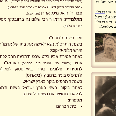
, פרא
(בעלה אדמו"ר רבי פנחס מלוביצקי מסלונים-לכוביץ'-ארה"ב)
ים שלו של אב
ושרה
.
אלתר יוסף דוד לנדא)
(בעלה ר' אברהם אבלי רפפורט)
ב סבו-
אדמו"ר
סבו
: ר' יחיאל מיכל אהרן
.
(מצד אביו)
נברג [הראשון]
מתלמידיו
: אדמו"ר רבי שלום נח ברזובסקי מסל
ן אחיו-
אדמו"ר
.
"נתיבות שלום")
ב מסלונים
).
נולד בשנת ה'תרמ"ד.
בשנת ה'תרס"א נשא לאישה את בתו של אדמו"ר 
הירש מלומאז'-קוצק.
לאחר פטירת אביו בי"ט שבט ה'תרע"ו החל לכהן
אחיו
כ
אדמו"ר 
(אדמו"ר רבי יששכר לייב מסלונים)
לחסידות סלונים
בעיר ביאליסטוק (פולין)
ה'תרפ"ט בעיר ברנוביץ' (בלארוס).
בשנת ה'תרפ"ט ביקר בארץ ישראל.
לאחר ביקורו השני בארץ ישראל בשנת ה'תר
לבלארוס והשיב את נשמתו ליוצרה.
מספריו
:
• בית אברהם