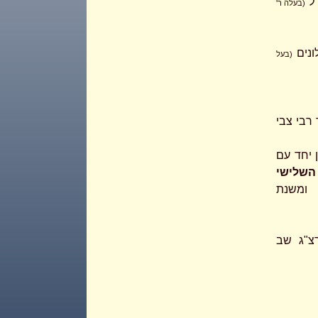
דל
(בעלה ר'
ונים
(בעל
רבי צבי
 יחד עם
השלישי
 ומשנת
צ"ג שב