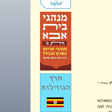
ע
(בעלה ר'
 טשארנא
נית לאה