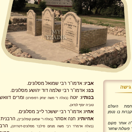
אביו
: אדמו"ר רבי שמואל מסלונים.
גישה
בנו
: אדמו"ר רבי שלמה דוד יהושע מסלונים.
בנותיו
: יוטה
ומרים דוואש
(בעלה ר' משה יצחק רפופורט)
.
טוביה יוסף לנדא)
מת העולם
אחיו
: אדמו"ר רבי יששכר לייב מסלונים.
קברות בו נטמן
אחיותיו
: חנה אסתר
, הרבנית
(בעלה ר' שמעון קופלוביץ)
ה אותר מקום
, הרב
(בעלה אדמו"ר רבי משה מנחם סילבר מסלונים-דטרויט)
פעולות שחזור