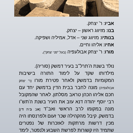
אביו
: ר' יצחק.
בנו
: מזיווג ראשון – יצחק.
בנותיו
: מזיווג שני – אדל, אמיליה ושפיקה.
אחיו
: אליהו וחיים.
מורו
: ר' יצחק אבולעפיה
.
(בעל "פני יצחק")
נולד בשנת ה'תרל"ב בעיר דמשק (סוריה).
מילדותו שקד על לימוד התורה בישיבות
המקומיות בדמשק ולאחר פטירת מורו
(ר' יצחק
מונה לחבר בבית הדין בדמשק יחד עם
אבולעפיה)
חכם אליהו הכהן טראב מסלתון. לאחר שהמקובל
רבי יוסף יהודה דנא עזב את העיר בשנת ה'תש"ו
מונה במקומו לרב הראשי ואב"ד
[
א
ב
ב
ית
ד
ין]
בדמשק. קיבל מהקהילה שכר זעום ולפרנסתו היה
מכין דרשות מרתקות לאזכרות של נפטרים
שתמיד היו קשורות לפרשת השבוע ולנפטר, לימד