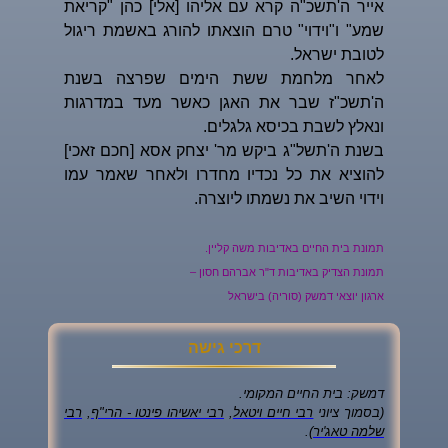
אייר ה'תשכ"ה קרא עם אליהו [אלי] כהן "קריאת
שמע" ו"וידוי" טרם הוצאתו להורג באשמת ריגול
לטובת ישראל.
לאחר מלחמת ששת הימים שפרצה בשנת
ה'תשכ"ז שבר את האגן כאשר מעד במדרגות
ונאלץ לשבת בכיסא גלגלים.
בשנת ה'תשל"ג ביקש מר' יצחק אסא [חכם זאכי]
להוציא את כל נכדיו מחדרו ולאחר שאמר עמו
וידוי השיב את נשמתו ליוצרה.
תמונת בית החיים באדיבות משה קליין.
תמונת הצדיק באדיבות ד"ר אברהם חסון –
ארגון יוצאי דמשק (סוריה) בישראל
דרכי גישה
דמשק: בית החיים המקומי.
(בסמוך ציוני
רבי חיים ויטאל
,
רבי יאשיהו פינטו - הרי"ף
,
רבי
שלמה טאג'יר
).