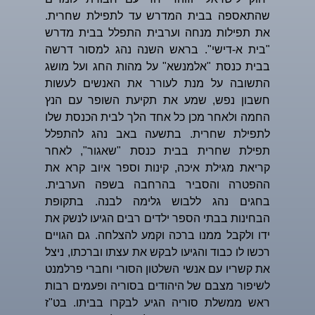
שהתאספה בבית המדרש עד לתפילת שחרית.
את תפילות מנחה וערבית התפלל בבית מדרש
"בית א-דישי". בראש השנה נהג למסור דרשה
בבית כנסת "אלמנשא" על מהות החג ועל מושג
התשובה על מנת לעורר את האנשים לעשות
חשבון נפש, שמע את תקיעת השופר עם הנץ
החמה ולאחר מכן כל אחד הלך לבית הכנסת שלו
לתפילת שחרית. בתשעה באב נהג להתפלל
תפילת שחרית בבית כנסת "שאגור", לאחר
קריאת מגילת איכה, קינות וספר איוב קרא את
ההפטרה והסביר בהרחבה בשפה הערבית.
בחגים נהג ללבוש גלימה לבנה. בתקופת
הבחינות בבתי הספר ילדים רבים הגיעו לנשק את
ידו ולקבל ממנו ברכה וקמע להצלחה. גם הגויים
רכשו לו כבוד והגיעו לבקש את עצתו וברכתו, ניצל
את קשריו עם אנשי השלטון הסורי וחברי פרלמנט
לשיפור מצבם של היהודים בסוריה ופעמים רבות
ראש ממשלת סוריה הגיע לבקרו בביתו. בט"ז