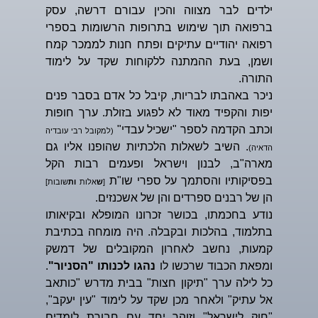
ילדים לבר מצווה והכין עבורם דרשה, עסק
ברפואה תוך שימוש בתרופות הרשומות בספרי
רפואה יהודיים עתיקים ופתח חנות לממכר קמח
ושמן, בעת ההמתנה ללקוחות שקד על לימוד
התורה.
ניכר באהבתו לבריות, קיבל כל אדם בסבר פנים
יפות והקפיד מאוד לא לפגוע בזולת. ערך חופות
וכתב הקדמה לספר "ישכיל עבדי"
(למקובל רבי עובדיה
. השיב לשאלות הלכתיות שהופנו אליו גם
הדאיה)
מארה"ב, לבנון וישראל ופעמים רבות הקל
בפסיקותיו והסתמך על ספרי שו"ת
[
ש
אלות
ות
שובות]
הן של רבנים ספרדים והן של אשכנזים.
נודע בחכמתו, בכושר זכרונו המופלא ובקיאותו
בתלמוד, בהלכות ובקבלה. היה מומחה בכתיבת
קמעות, נחשב לאחרון המקובלים של דמשק
ומפאת הכבוד שרכשו לו
נהגו לכנותו "הסניור"
.
כל לילה ערך "תיקון חצות" בבית מדרש "כותאב
אל עתיק" ולאחר מכן שקד על לימוד "עין יעקב",
"חוק לישראל" וזוהר יחד עם חבורת לומדים