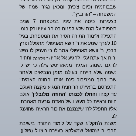
שבבוהמיה (כיום צ'כיה) ומכאן נגזר שמה של
המשפחה – "הורוביץ".
בצעירותו כיסה את עיניו במטפחת 7 שנים
רצופות על מנת שלא לפגום בטוהר עיניו ורק בזמן
התפילה ולימוד התורה הסיר את המטפחת. בגיל
10 לערך שמע את ר' זושא מאניפולי מתפלל ופרץ
בבכי, ר' זושא מאניפולי אמר לו כי העניק לו נפש
ורוח אך עתה עליו להגיע אל אחיו
ותהיה
(ר' אלימלך)
לו גם נשמה. המגיד ממעזריטש גילה כי יש לו
נשמה שלא הייתה בעולם מזמן הנביאים ולאחר
שר' ברוך ממז'יבוז' כינה אותו 'החוזה האמיתי'
התפרסם בראייתו הרוחנית המגיע מקצה העולם
עד קצהו ו
החלו לכנותו 'החוזה מלובלין'
אולם
היות וראיית כל מעשיו של האדם גורעת מאהבתו
אליו התפלל לה' שיצמצם את כוח הראיה שהוענק
לו.
משנת ה'תקל"ג שקד על לימוד התורה בישיבת
הרבי ר' שמואל שמעלקא בעיירה ריצ'וול (פולין).