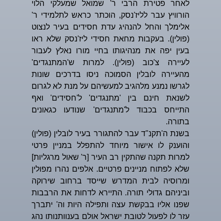
לאחר פטירת הרבי ר' שמואל שמעלקי הלוי
הורוויץ עבר לליז'נסק, הוכתר כראש לתלמידי ר'
אלימלך והחל להנהיג עדת חסידים בעיר לנצוט
(פולין). בעקבות מחאת חסידי ליז'נסק שלא ראו
בעין יפה את מנהיגותו בחיי מורו נאלץ לעבור
לעיירה צ'כוב (פולין). למרות ש'המתנגדים'
מהעיירה לובלין הסמוכה ניסו בדרכים שונות
לגרשו נמנע מלהגיב למעשיהם על מנת לא לגרום
לשנאת חינם בין 'מתנגדים' ל'חסידים' ואף
התייחס בכבוד ל'מתנגדים' שנודעו כגאונים
בתורה.
בשנת ה'תקנ"ד עבר להתגורר בעיר לובלין (פולין)
והוענק לו אישור מיוחד להתפלל במניין פרטי
למרות תקנה שהתקין רב העיר [ר' שאול מרגליות]
שלא לפתוח מניינים פרטיים. אלפים נהרו מפולין
ומרוסיה לבית המדרש שייסד ברחוב שירוקה
וביניהם גדולי תורה. התיירא לדחות את הרבבות
שפנו אליו בבקשת עצה ותפילה היות וה' יתברך
עזר לו לפעול לטובת ישראל אולם בענוותנותו נהג