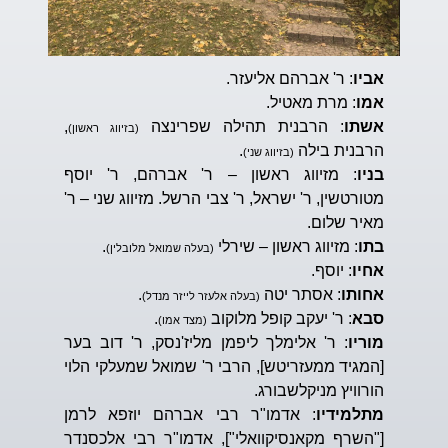
אביו
: ר' אברהם אליעזר.
אמו
: מרת מאטיל.
אשתו
: הרבנית תהילה שפרינצה
,
(בזיווג ראשון)
הרבנית בילה
.
(בזיווג שני)
בניו
: מזיווג ראשון – ר' אברהם, ר' יוסף
מטורטשין, ר' ישראל, ר' צבי הרשל. מזיווג שני – ר'
מאיר שלום.
בתו
: מזיווג ראשון – שירלי
.
(בעלה שמואל מלובלין)
אחיו
: יוסף.
אחותו
: אסתר יטה
.
(בעלה אלעזר לייזר מנדל)
סבא
: ר' יעקב קופל מלוקוב
.
(מצד אמו)
מוריו
: ר' אלימלך ליפמן מליז'נסק, ר' דוב בער
[המגיד ממעזריטש], הרבי ר' שמואל שמעלקי הלוי
הורוויץ מניקלשבורג.
מתלמידיו
: אדמו"ר רבי אברהם יוזפא לרמן
["השרף מקאנסיקוואלי"], אדמו"ר רבי אלכסנדר