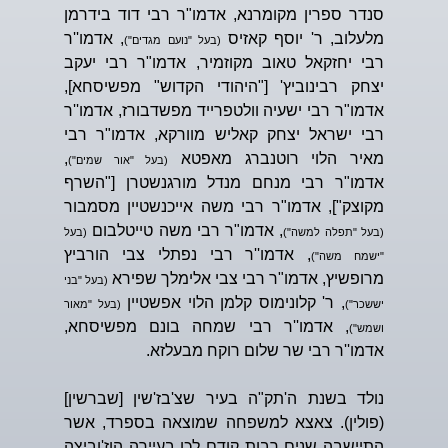
סנדר ספרין מקומרנא, אדמו"ר רבי דוד בידרמן
מלעלוב, ר' יוסף קאזיס
, אדמו''ר
(בעל "נועם מגדים")
רבי יחזקאל טאוב מקוזמיר, אדמו"ר רבי יעקב
יצחק רבינוביץ' ["היהודי הקדוש" מפשיסחא],
אדמו"ר רבי ישעיה וולטפרייד מפשדבורז, אדמו''ר
רבי ישראל יצחק קאליש מוורקא, אדמו"ר רבי
מאיר הלוי רוטנברג מאפטא
,
(בעל "אור שמים")
אדמו"ר רבי מנחם מנדל מורגנשטרן ["השרף
מקוצק"], אדמו"ר רבי משה אייכנשטיין מסמבור
, אדמו"ר רבי משה טייטלבום
(בעל "תפלה למשה")
(בעל
, אדמו''ר רבי נפתלי צבי הורביץ
"ישמח משה")
מרופשיץ, אדמו"ר רבי צבי אלימלך שפירא
(בעל "בני
, ר' קלונימוס קלמן הלוי אפשטיין
יששכר")
(בעל "מאור
, אדמו''ר רבי שמחה בונם מפשיסחא,
ושמש")
אדמו''ר רבי שר שלום רוקח מבעלזא.
נולד בשנת ה'תק"ה בעיר שצ'בז'שין [שברשין]
(פולין). צאצא למשפחה שמוצאה בספרד, אשר
התיישבה שנים רבות קודם לכן בעיירה הוז'וביצה