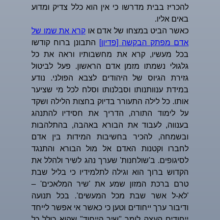
להכריז בבית מדרשו כי אין הוא כלל צדיק ומדוע
באים אליו.
כאשר הביט במצחו של אדם או
קרא את שמו של
אדם מפתק הבקשה [פדיון]
התבונן ברוח קודשו
בכל מעשיו, קרא את מחשבותיו וראה את כל
גלגולי נשמתו מזמן אדם הראשון. פעל לביטול
גזירת הגיוס של היהודים לצבא הפולני. נודע
במידת ענוותנותו וסבלנותו וסלח לכל מי שציער
אותו. כל לילה התעורר בדיוק בחצות הלילה ושקד
על לימוד התורה, הדריך את חסידיו להתנהג
בענווה, לעבוד את הבורא באהבה, בהתלהבות
ובשמחה, להכיר בחשיבות המידות בין אדם
לחברו וקטנות האדם אל מול הבורא והתנגד
לסיגופים. ב'שולחנות' שערך נהג לשיר ולהלל את
הקדוש ברוך הוא וגילה לתלמידיו כי בליל שבת
טרם ברכת המזון שמע את 'שיר המלאכים' –
'לא-ל אשר שבת מכל המעשים'. בכל תנועה
ודיבור ערך ייחודים וטען כי כאשר אי אפשר לייחד
ייחודים העצה לומר "שיר הייחוד" שהוא כולל כל