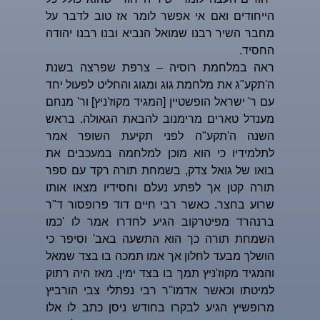
הייחודים ואם אי אפשר לומר אז טוב לדבר על
מחבר השיר רבנו שמואל הנביא ובנו רבנו יהודה
החסיד.
ראה במלחמת רוסיה – צרפת שפרצה בשנת
ה'תקע"ג את מלחמת גוג ומגוג והחליט לפעול יחד
עם ר' ישראל הופשטיין [המגיד מקוז'ניץ] ור' מנחם
מענדל טארים מרימנוב להבאת הגאולה. בראש
השנה ה'תקע"ה לפני תקיעת השופר אמר
לתלמידיו כי הוא מוכן למלחמה במעכבים את
בואו של גואל צדק, בשמחת תורה רקד עם ספר
תורה קטן אך לפתע נעלם וחסידיו מצאו אותו
שרוע בחצר. כאשר רבי חיים דוד פרופסור ד"ר
ברנהרד מפיטרקוב הגיע לחדרו אמר לו 'כמו
השמחת תורה כך הוא התשעה באב' וסיפר כי
הושלך מבעד לחלון אך אמו תמכה בו בצד שמאל
והמגיד מקוז'ניץ תמך בו בצד ימין. מאז היה רתוק
למיטתו וכאשר אדמו''ר רבי נפתלי צבי הורביץ
מרופשיץ הגיע לבקרו בחודש ניסן כתב לו אלו