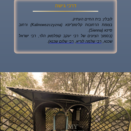
דרכי גישה
לובלין: בית החיים העתיק.
בצומת הרחובות קלינוזצ'יזנא (Kalinowszczyzna) ורחוב
סיינא (Sienna).
(בסמוך הציונים של רבי יעקב קופלמאן הלוי, רבי ישראל
שכנא,
רבי שלמה לוריא
,
רבי שלום שכנא
).