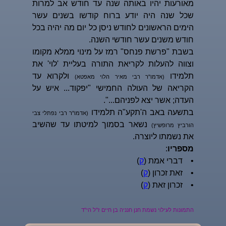
מאורעות יהיו באותה שנה עד חודש אב למרות
שכל שנה היה יודע ברוח קודשו בשנים עשר
הימים הראשונים לחודש ניסן כל יום מה יהיה בכל
חודש משנים עשר חודשי השנה.
בשבת "פרשת פנחס" רמז על מינוי ממלא מקומו
וצווה להעלות לקריאת התורה בעליית 'לוי' את
תלמידו
ולקרוא עד
(אדמו"ר רבי מאיר הלוי מאפטא)
הקריאה של העולה החמישי "יפקוד... איש על
העדה; אשר יצא לפניהם...".
בתשעה באב ה'תקע"ה תלמידו
(אדמו''ר רבי נפתלי צבי
נשאר בסמוך למיטתו עד שהשיב
הורביץ מרופשיץ)
את נשמתו ליוצרה.
מספריו
:
• דברי אמת (
ק
)
• זאת זכרון (
ק
)
• זכרון זאת (
ק
)
התמונות לעילוי נשמת חנן חנניה בן חיים ז"ל הי"ד