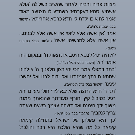
מצוות פריה ורביה, לאחר שהשיב בשלילה 'אזלא
אשתיא סמא דעקרתא' כשנודע לו הצטער מאוד
'אמר לה איכו ילדת לי חדא כרסא אחריתא'
(תלמוד
.
בבלי יבמות ס"ה/ב')
אמר 'אין אשה אלא ליופי אין אשה אלא לבנים...
אין אשה אלא לתכשיטי אשה'
(תלמוד בבלי כתובות
.
נ"ט/ב')
לא היה יכול לבטא היטב את האות ח' ובמקום היה
אומר 'הא'
.
(תלמוד בבלי מגילה כ"ד/ב')
'בתר דמצלי אמר הכי יהי רצון מלפניך ה' א-להינו
שתהא תורתך אומנתנו ואל ידוה לבנו ואל יחשכו
עינינו'
.
(תלמוד בבלי ברכות ט"ז/ב')
'תני ר' חייא הרוצה שלא יבא לידי חולי מעיים יהא
רגיל בטיבול קיץ וחורף סעודתך שהנאתך ממנה
משוך ידך הימנה ואל תשהה עצמך בשעה שאתה
צריך לנקביך'
.
(תלמוד בבלי גיטין ע'/א')
'כך היא גאולתן של ישראל בתחילה קימאה
קימאה כל מה שהיא הולכת היא רבה והולכת'
.