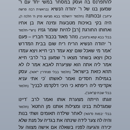
להתפרנס בה ועסק במסחר במשי יחד עם ר'
שמעון בנו של ר' יהודה הנשיא
(בראשית רבה פרשה
ובכותנה
,
ע"ז/ב')
(תלמוד ירושלמי בבא מציעא פרק ה' הלכה ו')
היה בקי באיכות מטבעות ומינה את בן אחיו
ואחותו החורגת [רב] להיות שומר גנזיו
(רש"י-תלמוד
. נזהר מאוד בכבוד חבריו – פעם
בבלי בבא קמא צ"ט/ב')
ר' יהודה הנשיא הריח ריח שום בבית המדרש
'אמר מי שאכל שום יצא עמד רבי חייא ויצא עמדו
כולן ויצאו בשחר מצאו ר' שמעון בר' לרבי חייא
אמר ליה אתה הוא שציערת לאבא אמר לו לא
תהא כזאת בישראל'
. עסק
(תלמוד בבלי סנהדרין י"א/א')
בגמילות חסדים ואמר לאשתו 'כי אתי עניא
אקדימי ליה ריפתא כי היכי דלקדמו לבניך'
(תלמוד
.
בבלי שבת קנ"א/ב')
זוגתו הייתה מצערת אותו ואמר לרב 'דיינו
שמגדלות בנינו ומצילות אותנו מן החטא'
(תלמוד
לאחר שילדה תאומים ושתי בנות
בבלי יבמות ס"ג/א')
והיה לה צער לידה שינתה את בגדיה על מנת שלא
יכירה והגיעה לפניו בשאלה אם אישה מצווה על