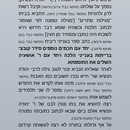
נסמך על שולחנו
וקיבל רשות
(תלמוד בבלי עירובין ע"ג/א')
לדון ולהורות
. החביא בביתו
(תלמוד בבלי סנהדרין ה'/א')
"מגילות סתרים" ['מגילה טמונה לפי שאסור
לכתוב הלכות וכשהיה שומע דבר חידוש וירא
לשוכחו היה כותבו ומסתיר מן העין']
(תלמוד בבלי בבא
, כתב ספר בענייני ריבית
מציעא צ"ב/א')
(תלמוד בבלי בבא
,
יחד עם חכמים נוספים סידר קובצי
מציעא ס"ה/ב')
ברייתות בענייני הלכה ויחד עם ר' אושעיה
השלים את התוספתא
.
לאחר שאליהו הנביא זכור לטוב גילה לרבי יהודה
הנשיא שר' חייא ובניו חשובים כמו האבות
(תלמוד
מינה אותו לקדש את החודש
בבלי בבא מציעא פ"ה/ב')
ומסר לו שני תלמידים
(תלמוד בבלי ראש השנה כ"ה/ב')
לשמש אותו
.
(תלמוד ירושלמי כלאים פרק ט' הלכה ג')
רצה להשיא את בתו (טוי) לבנו של ר' יהודה
הנשיא אולם ביום שבאו לכתוב כתובתה נפטרה
.
(תלמוד בבלי כתובות ס"ב/ב')
על אף גדולתו בתורה לא רצה לעשותה קרדום