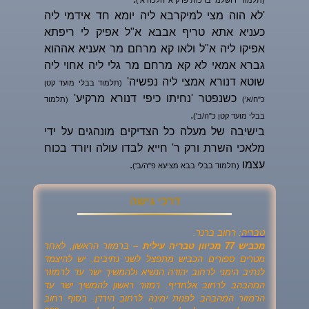
(תלמוד ירושלמי ברכות פרק א' הלכה א')
'לא הוה מצי למיקרבא ליה יומא חד אידמי ליה
כעניא אתא טריף אבבא א"ל אפיק לי ריפתא
אפיקו ליה א"ל ולאו קא מרחם מר אעניא אההוא
גברא אמאי לא קא מרחם מר גלי ליה אחוי ליה
שוטא דנורא אמצי ליה נפשיה'
(תלמוד בבלי מועד קטן
כשנפטר 'נחיתו כיפי דנורא מרקיע'
כ"ח/א')
(תלמוד
.
בבלי מועד קטן כ"ה/ב')
בישיבה של מעלה כל הצדיקים מונהגים על ידי
מלאכי השרת ורק ר' חייא לבדו עולה ויורד בכוח
עצמו
.
(תלמוד בבלי בבא מציעא פ"ה/ב')
דרכי גישה
טבריה
: רחוב ברנר.
מכביש 77 מכיוון טבריה עילית
– ברמזור הראשון, לאחר
מטרים ספורים הכביש מתפצל לשני נתיבים, יש להיצמד
לנתיב הימני לרחוב יהודה הנשיא ולהמשיך ישר עד לרמזור
המהבהב לרחוב אלחדיף. רמזור ראשון להמשיך ישר עד
הרמזור המהבהב לפנות ימינה לרחוב הירדן. בסוף רחוב