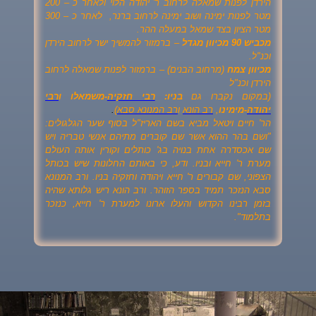
הירדן לפנות שמאלה לרחוב ר' יהודה הלוי ולאחר כ – 200
מטר לפנות ימינה ושוב ימינה לרחוב ברנר, לאחר כ – 300
מטר הציון בצד שמאל במעלה ההר.
מכביש 90 מכיוון מגדל
– ברמזור להמשיך ישר לרחוב הירדן
וכנ"ל.
מכיוון צמח
(מרחוב הבנים) – ברמזור לפנות שמאלה לרחוב
הירדן וכנ"ל
(במקום נקברו גם
בניו:
רבי חזקיה
-משמאלו ו
רבי
יהודה
-מימינו
,
רב הונא
ו
רב המנונא סבא
)
.
הר' חיים ויטאל מביא בשם האריז"ל בסוף שער הגלגולים:
"ושם בהר ההוא אשר שם קוברים מתיהם אנשי טבריה ויש
שם אכסדרה אחת בנויה בג' כותלים וקורין אותה העולם
מערת ר' חייא ובניו. ודע, כי באותם החלונות שיש בכותל
הצפוני, שם קבורים ר' חייא ויהודה וחזקיה בניו. ורב המנונא
סבא הנזכר תמיד בספר הזוהר. ורב הונא ריש גלותא שהיה
בזמן רבינו הקדוש והעלו ארונו למערת ר' חייא, כנזכר
בתלמוד".