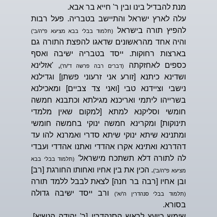
מנת להבדיל בינו ובין ר' חייא בר אבא.
עלה לארץ ישראל והתיישב בטבריה. פעל רבות
להפיץ תורה בישראל
(תלמוד בבלי בבא מציעא פ"ה/ב')
והיה אחד מהראשונים שדאגו להפצת התורה גם
בארצות רחוקות. ייסד בטבריה ישיבה ואסף
כספים לאחזקתה
, 'אזלינא
(דברים רבה פרשה ד'/ח')
ושדינא כיתנא [זורע אני זרעוני פשתן] וגדילנא
נישבי וציידנא טבי [ואני צד צביים] ומאכילנא
בשרייהו ליתמי ואריכנא מגילתא וכתבנא חמשה
חומשי וסליקנא למתא [למקום שאין מלמדי
תינוקות] ומקרינא חמשה ינוקי בחמשה חומשי
ומתנינא שיתא ינוקי שיתא סדרי ואמרנא להו עד
דהדרנא ואתינא אקרו אהדדי ואתנו אהדדי ועבדי
לה לתורה דלא תשתכח מישראל'
(תלמוד בבלי בבא
. הכין את בין אחיו ואחותו החורגת [רב]
מציעא פ"ה/ב')
ובן אחיו [רבה בר חנה] לצאת לבבל ללמד תורה
ורב ייסד ישיבה גדולה
(תלמוד בבלי סנהדרין ה'/א')
בסורא.
שימש כיועץ לראש הסנהדרין [ר' יהודה הנשיא],