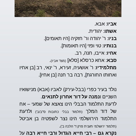
אביו
: אבא.
אשתו
: יהודית.
בניו
: ר' יהודה ור' חזקיה [היו תאומים].
בנותיו
: טוי ופזי [היו תאומות].
אחיו
: אייבו, חנה, רב.
סבא
: אחא כרסלא [סלא]
.
(מצד אביו)
מתלמידיו
: ר' אושעיה, זעירא, ר' ינאי, רב [בן אחיו
ואחותו החורגת], רבה בר חנה [בן אחיו].
נולד בעיר כפרי (בבל-עירק) לאביו (אבא) מנישואיו
השניים ו
נמנה על דור אחרון לתנאים
.
לדעת התלמוד הבבלי הינו צאצא של שמעי – אח
של דוד המלך
ולדעת
(תלמוד בבלי כתובות ס"ב/ב')
התלמוד הירושלמי הינו נצר לשפטיה בן אביטל
.
(תלמוד ירושלמי תענית פרק ד' הלכה ב')
נקרא גם – רבי חייא הגדול ורבי חייא רבה
על